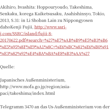
Akihiro, Iwashita: Hoppouryoudo, Takeshima,
Senkaku, korega Kaiketsusaku, Asahishinsyo, Tokio,
2013, S.31: in Li Shoban Lain zu Nippongyosen
dahoKenji Fujii,
http://www.ssri-
j.com/SSRC/island/fujii-8-
20170622.pdf#search=%27%E7%AB%B9%E5%B3%B6
%E5%95%8F%E9%A1%8C+%E6%BC%81%E6%B0%91
%E3%82%92%E4%BA%BA%E8%B3%AA%27
Quelle:
Japanisches Außenministerium,
http://www.mofa.go.jp/region/asia-
paci/takeshima/index.html
Telegramm 3470 an das Us-Außenministerium von der