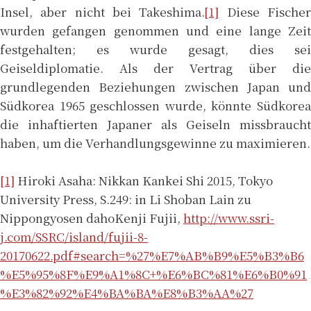
Insel, aber nicht bei Takeshima.
[1]
Diese Fische
wurden gefangen genommen und eine lange Zeit
festgehalten; es wurde gesagt, dies sei
Geiseldiplomatie. Als der Vertrag über die
grundlegenden Beziehungen zwischen Japan und
Südkorea 1965 geschlossen wurde, könnte Südkorea
die inhaftierten Japaner als Geiseln missbraucht
haben, um die Verhandlungsgewinne zu maximieren.
[1]
Hiroki Asaha: Nikkan Kankei Shi 2015, Tokyo
University Press, S.249: in Li Shoban Lain zu
Nippongyosen dahoKenji Fujii,
http://www.ssri-
j.com/SSRC/island/fujii-8-
20170622.pdf#search=%27%E7%AB%B9%E5%B3%B6
%E5%95%8F%E9%A1%8C+%E6%BC%81%E6%B0%91
%E3%82%92%E4%BA%BA%E8%B3%AA%27