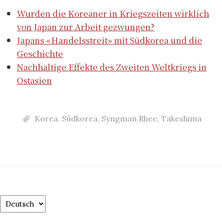
Wurden die Koreaner in Kriegszeiten wirklich
von Japan zur Arbeit gezwungen?
Japans «Handelsstreit» mit Südkorea und die
Geschichte
Nachhaltige Effekte des Zweiten Weltkriegs in
Ostasien
Korea
,
Südkorea
,
Syngman Rhee
,
Takeshima
Choose
a
language