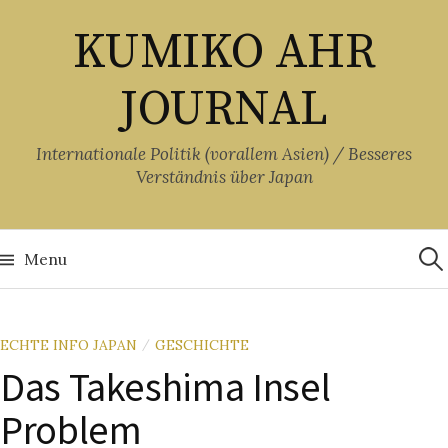
Skip
KUMIKO AHR
to
content
JOURNAL
Internationale Politik (vorallem Asien) / Besseres
Verständnis über Japan
Suc
nach
Menu
ECHTE INFO JAPAN
GESCHICHTE
/
Das Takeshima Insel
Problem