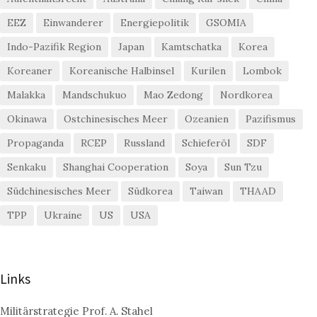
EEZ
Einwanderer
Energiepolitik
GSOMIA
Indo-Pazifik Region
Japan
Kamtschatka
Korea
Koreaner
Koreanische Halbinsel
Kurilen
Lombok
Malakka
Mandschukuo
Mao Zedong
Nordkorea
Okinawa
Ostchinesisches Meer
Ozeanien
Pazifismus
Propaganda
RCEP
Russland
Schieferöl
SDF
Senkaku
Shanghai Cooperation
Soya
Sun Tzu
Südchinesisches Meer
Südkorea
Taiwan
THAAD
TPP
Ukraine
US
USA
Links
Militärstrategie Prof. A. Stahel