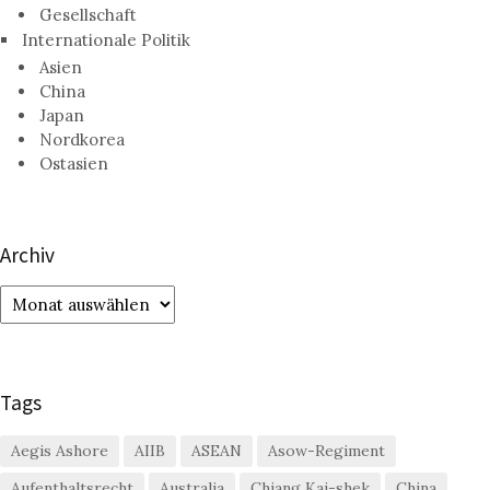
Gesellschaft
Internationale Politik
Asien
China
Japan
Nordkorea
Ostasien
Archiv
Archiv
Tags
Aegis Ashore
AIIB
ASEAN
Asow-Regiment
Aufenthaltsrecht
Australia
Chiang Kai-shek
China