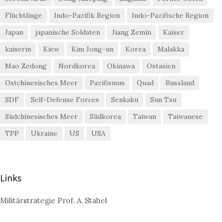
Flüchtlinge
Indo-Pazifik Region
Indo-Pazifische Region
Japan
japanische Soldaten
Jiang Zemin
Kaiser
kaiserin
Kiew
Kim Jong-un
Korea
Malakka
Mao Zedong
Nordkorea
Okinawa
Ostasien
Ostchinesisches Meer
Pazifismus
Quad
Russland
SDF
Self-Defense Forces
Senkaku
Sun Tsu
Südchinesisches Meer
Südkorea
Taiwan
Taiwanese
TPP
Ukraine
US
USA
Links
Militärstrategie Prof. A. Stahel