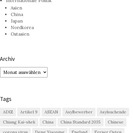
Internationale Politik
Asien
China
Japan
Nordkorea
Ostasien
Archiv
Archiv
Tags
ADIZ
Artikel 9
ASEAN
Asylbewerber
Asylsuchende
Chiang Kai-shek
China
China Standard 2035
Chinese
corona virus
Deng Xiaoping
England
Ferner Osten