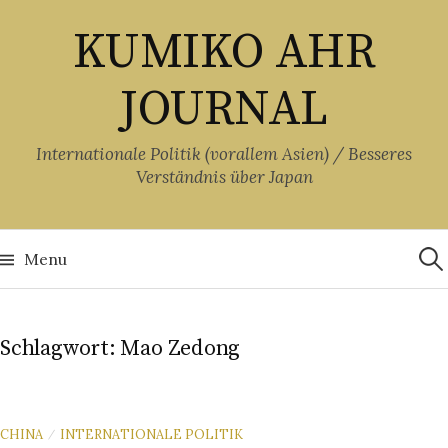
Skip
KUMIKO AHR
to
content
JOURNAL
Internationale Politik (vorallem Asien) / Besseres
Verständnis über Japan
Suc
nach
Menu
Schlagwort:
Mao Zedong
CHINA
INTERNATIONALE POLITIK
/