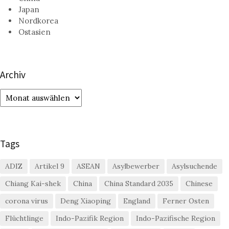
Japan
Nordkorea
Ostasien
Archiv
Archiv
Tags
ADIZ
Artikel 9
ASEAN
Asylbewerber
Asylsuchende
Chiang Kai-shek
China
China Standard 2035
Chinese
corona virus
Deng Xiaoping
England
Ferner Osten
Flüchtlinge
Indo-Pazifik Region
Indo-Pazifische Region