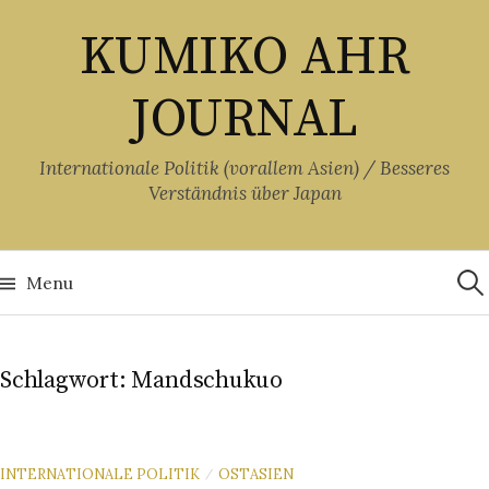
Skip
KUMIKO AHR
to
content
JOURNAL
Internationale Politik (vorallem Asien) / Besseres
Verständnis über Japan
Suc
nach
Menu
Schlagwort:
Mandschukuo
INTERNATIONALE POLITIK
OSTASIEN
/