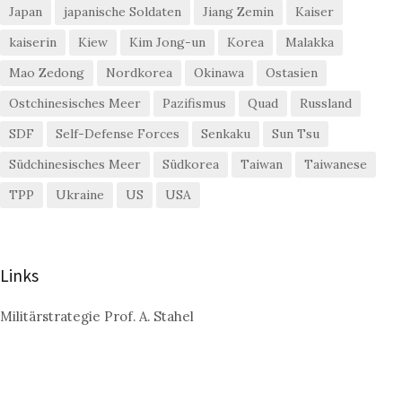
Japan
japanische Soldaten
Jiang Zemin
Kaiser
kaiserin
Kiew
Kim Jong-un
Korea
Malakka
Mao Zedong
Nordkorea
Okinawa
Ostasien
Ostchinesisches Meer
Pazifismus
Quad
Russland
SDF
Self-Defense Forces
Senkaku
Sun Tsu
Südchinesisches Meer
Südkorea
Taiwan
Taiwanese
TPP
Ukraine
US
USA
Links
Militärstrategie Prof. A. Stahel