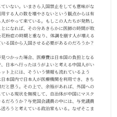
していない。いまさら入国禁止をしても意味がな
利用する人の数を増やさないという観点からは有
ら人がやって来ている。もしこの人たちが発熱し
ことになれば、その分あきらかに医師の時間が取
た花粉症の時期と重なり、体調を崩す人が増える
ている国から入国させる必要があるのだろうか？
が見つかった場合、医療費は日本国の負担となる
で、日本へ行ったほうがよいと考える中国人がい
ネット上には、そういう情報も流れているよう
は日本国内で日本人が医療機関を利用でき、きち
切だと思う。その上で、余裕があれば、外国への
している現状を無視して、自治体が中国にマスク
きるだろうか？与党国会議員の中には、与党議員
へ送ろうと考えている政治家もいる。なぜそこま