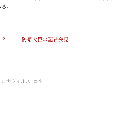
ある。
？？ ― 防衛大臣の記者会見
コロナウィルス
,
日本