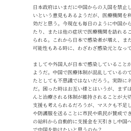
日本政府はいまだに中国からの入国を禁止
いという意見もあるようだが、医療機関を
効だと思う。今現在も毎日のように中国か
たり、または他の症状で医療機関を訪れる
られる。これから日本で感染者が増え、ま
可能性もある時に、わざわざ感染元となっ
ましてや外国人が日本で感染していること
ようだ。中国で医療体制が混乱しているの
たとしても不思議ではないだろう。実際に
だ。困った時はお互い様とはいうが、まず
んと治療される体制が維持されることが大
支援も考えられるだろうが、マスクも不足
や防護服を送ることに市民や県民が賛成で
の給料から自動的に支援金を天引きし中国
で中国を助けたいと思うのか？