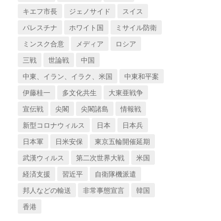
キエフ市長
ジェノサイド
スイス
パレスチナ
ホワイト国
ミサイル防衛
ミンスク合意
メディア
ロシア
三戦
世論戦
中国
中東、イラン、イラク、米国
中東和平案
伊藤桂一
多文化共生
大東亜戦争
宣伝戦
尖閣
尖閣諸島
情報戦
新型コロナウィルス
日本
日本兵
日本軍
日米安保
東京五輪開催延期
武漢ウィルス
第二次世界大戦
米国
経済支援
習近平
自衛隊機派遣
邦人などの輸送
非常事態宣言
韓国
香港