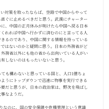
ない対策を取ったならば、空路で中国からやって
も直ぐに止めるべきだと思う。武漢にチャーター
のに、中国の正月休みが明けたら中国へ戻る日本
てくれれば中国へ行かずに済むのにと言ってる人
できるのであり、中国に関する情報を持っている
ンではないのかと疑問に思う。日本の外務省がど
、外務省以外にも他の省から出向いている人がい
共有しないのはもったいないと思う。
っても構わないと思っている国と、人口1億ちょ
のようにトップダウンで迅速に物事を実行できる
必要だと思うが、日本の政治家は、野次を飛ばし
大事なようだ。
かりなのに、国の安全保障や危機管理という意識