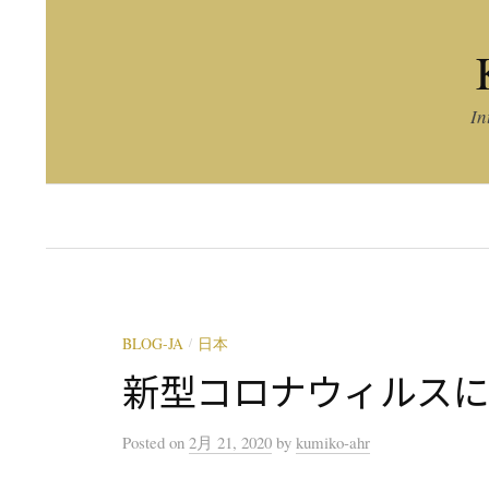
コ
ン
テ
ン
In
ツ
へ
ス
キ
ッ
プ
BLOG-JA
日本
/
新型コロナウィルス
Posted
on
2月 21, 2020
by
kumiko-ahr