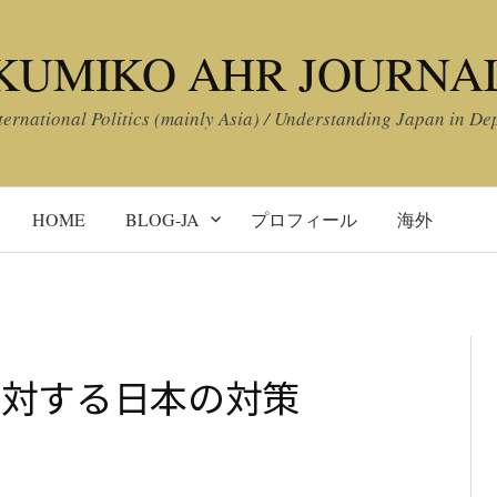
KUMIKO AHR JOURNA
ternational Politics (mainly Asia) / Understanding Japan in De
HOME
BLOG-JA
プロフィール
海外
に対する日本の対策