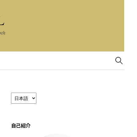
L
pth
検
索:
言
語
を
選
択
自己紹介