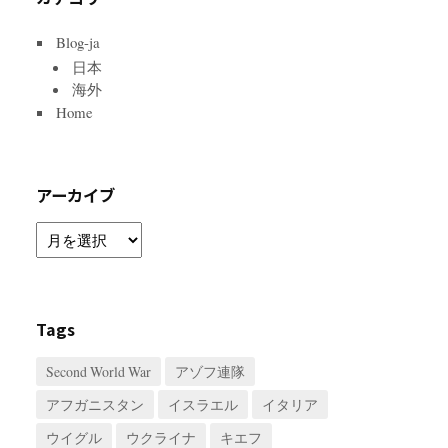
Blog-ja
日本
海外
Home
アーカイブ
ア
ー
カ
イ
ブ
Tags
Second World War
アゾフ連隊
アフガニスタン
イスラエル
イタリア
ウイグル
ウクライナ
キエフ