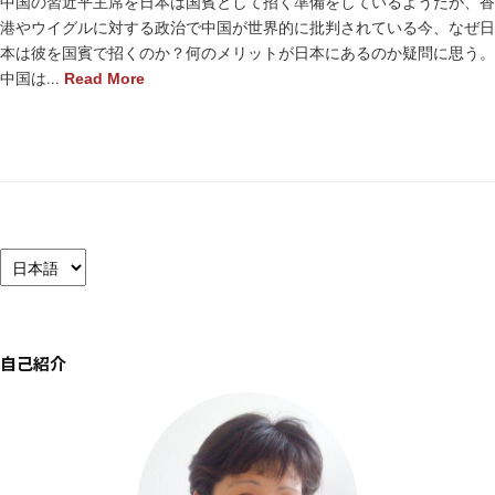
中国の習近平主席を日本は国賓として招く準備をしているようだが、香
港やウイグルに対する政治で中国が世界的に批判されている今、なぜ日
本は彼を国賓で招くのか？何のメリットが日本にあるのか疑問に思う。
中国は...
Read More
言
語
を
選
択
自己紹介