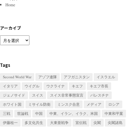
Home
アーカイブ
ア
ー
カ
イ
ブ
Tags
Second World War
アゾフ連隊
アフガニスタン
イスラエル
イタリア
ウイグル
ウクライナ
キエフ
キエフ市長
ジェノサイド
スイス
スイス非常事態宣言
パレスチナ
ホワイト国
ミサイル防衛
ミンスク合意
メディア
ロシア
三戦
世論戦
中国
中東、イラン、イラク、米国
中東和平案
伊藤桂一
多文化共生
大東亜戦争
宣伝戦
尖閣
尖閣諸島