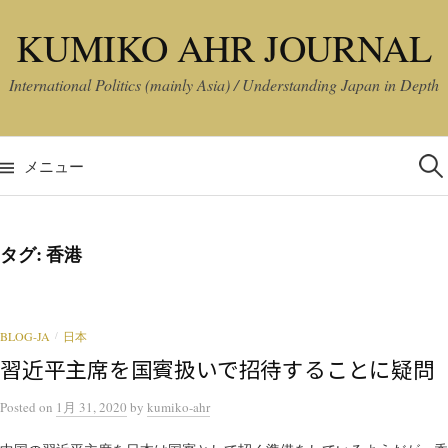
コ
KUMIKO AHR JOURNAL
ン
テ
International Politics (mainly Asia) / Understanding Japan in Depth
ン
ツ
検
へ
索:
メニュー
ス
キ
ッ
タグ:
香港
プ
BLOG-JA
日本
/
習近平主席を国賓扱いで招待することに疑問
Posted
on
1月 31, 2020
by
kumiko-ahr