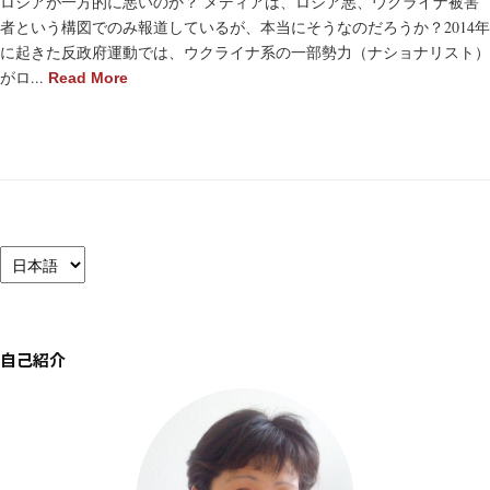
ロシアが一方的に悪いのか？ メディアは、ロシア悪、ウクライナ被害
者という構図でのみ報道しているが、本当にそうなのだろうか？2014年
に起きた反政府運動では、ウクライナ系の一部勢力（ナショナリスト）
がロ...
Read More
言
語
を
選
択
自己紹介