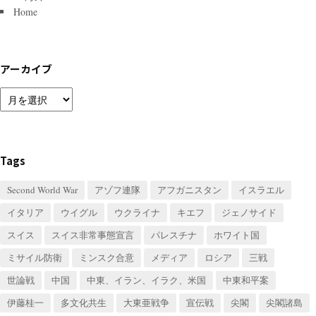
Home
アーカイブ
ア
ー
カ
イ
ブ
Tags
Second World War
アゾフ連隊
アフガニスタン
イスラエル
イタリア
ウイグル
ウクライナ
キエフ
ジェノサイド
スイス
スイス非常事態宣言
パレスチナ
ホワイト国
ミサイル防衛
ミンスク合意
メディア
ロシア
三戦
世論戦
中国
中東、イラン、イラク、米国
中東和平案
伊藤桂一
多文化共生
大東亜戦争
宣伝戦
尖閣
尖閣諸島