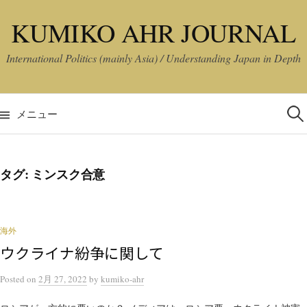
コ
KUMIKO AHR JOURNAL
ン
テ
International Politics (mainly Asia) / Understanding Japan in Depth
ン
ツ
検
へ
索:
メニュー
ス
キ
ッ
タグ:
ミンスク合意
プ
海外
ウクライナ紛争に関して
Posted
on
2月 27, 2022
by
kumiko-ahr