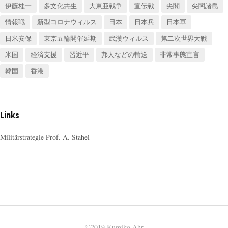
伊藤桂一
多文化共生
大東亜戦争
宣伝戦
尖閣
尖閣諸島
情報戦
新型コロナウィルス
日本
日本兵
日本軍
日米安保
東京五輪開催延期
武漢ウィルス
第二次世界大戦
米国
経済支援
習近平
邦人などの輸送
非常事態宣言
韓国
香港
Links
Militärstrategie Prof. A. Stahel
©2019 Kumiko Ahr