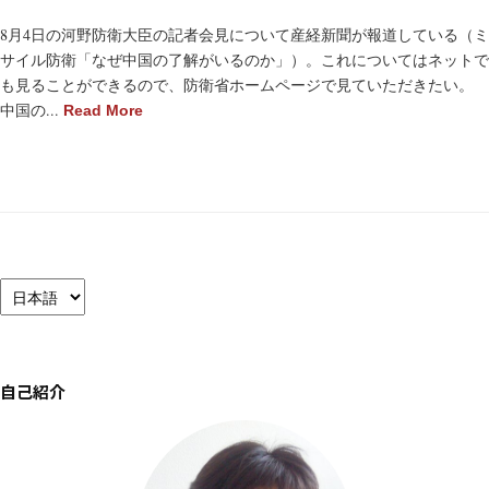
8月4日の河野防衛大臣の記者会見について産経新聞が報道している（ミ
サイル防衛「なぜ中国の了解がいるのか」）。これについてはネットで
も見ることができるので、防衛省ホームページで見ていただきたい。
中国の...
Read More
言
語
を
選
択
自己紹介