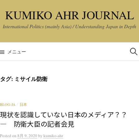
コ
KUMIKO AHR JOURNAL
ン
テ
International Politics (mainly Asia) / Understanding Japan in Depth
ン
ツ
検
へ
索:
メニュー
ス
キ
ッ
タグ:
ミサイル防衛
プ
BLOG-JA
日本
/
現状を認識していない日本のメディア？？
― 防衛大臣の記者会見
Posted
on
8月 9, 2020
by
kumiko-ahr