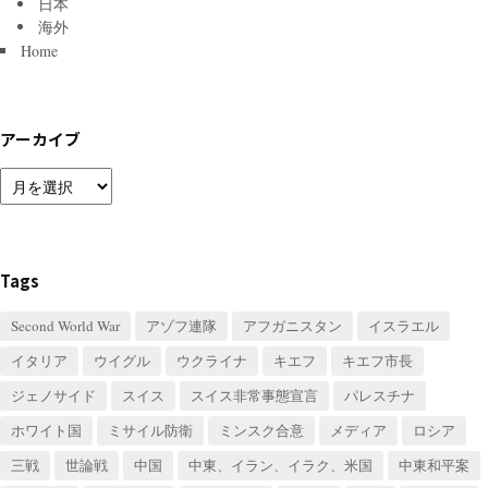
日本
海外
Home
アーカイブ
ア
ー
カ
イ
ブ
Tags
Second World War
アゾフ連隊
アフガニスタン
イスラエル
イタリア
ウイグル
ウクライナ
キエフ
キエフ市長
ジェノサイド
スイス
スイス非常事態宣言
パレスチナ
ホワイト国
ミサイル防衛
ミンスク合意
メディア
ロシア
三戦
世論戦
中国
中東、イラン、イラク、米国
中東和平案