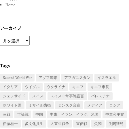
Home
アーカイブ
ア
ー
カ
イ
ブ
Tags
Second World War
アゾフ連隊
アフガニスタン
イスラエル
イタリア
ウイグル
ウクライナ
キエフ
キエフ市長
ジェノサイド
スイス
スイス非常事態宣言
パレスチナ
ホワイト国
ミサイル防衛
ミンスク合意
メディア
ロシア
三戦
世論戦
中国
中東、イラン、イラク、米国
中東和平案
伊藤桂一
多文化共生
大東亜戦争
宣伝戦
尖閣
尖閣諸島