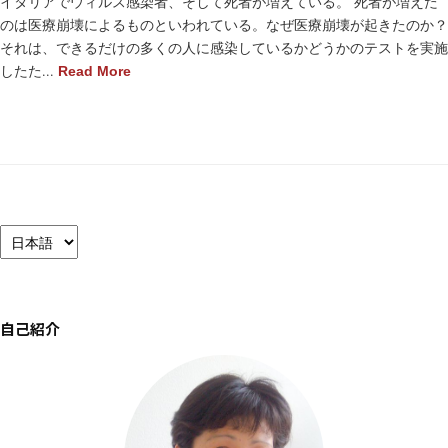
イタリアでウィルス感染者、そして死者が増えている。 死者が増えた
のは医療崩壊によるものといわれている。なぜ医療崩壊が起きたのか？
それは、できるだけの多くの人に感染しているかどうかのテストを実施
したた...
Read More
言
語
を
選
択
自己紹介