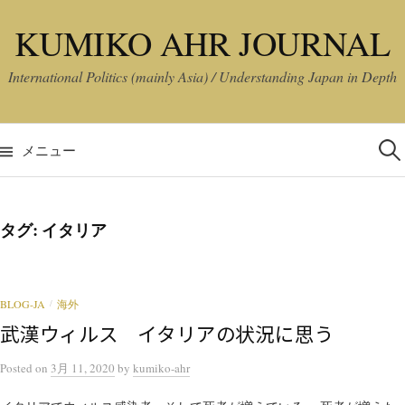
コ
KUMIKO AHR JOURNAL
ン
テ
International Politics (mainly Asia) / Understanding Japan in Depth
ン
ツ
検
へ
索:
メニュー
ス
キ
ッ
タグ:
イタリア
プ
BLOG-JA
海外
/
武漢ウィルス イタリアの状況に思う
Posted
on
3月 11, 2020
by
kumiko-ahr