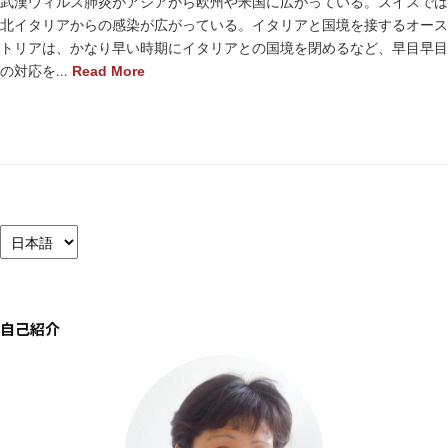
武漢ウィルス肺炎がアジアから欧州や米国に広がっている。スイスでは
北イタリアからの感染が広がっている。イタリアと国境を接するオース
トリアは、かなり早い時期にイタリアとの国境を閉めるなど、早目早目
の対応を...
Read More
言
語
を
選
択
自己紹介