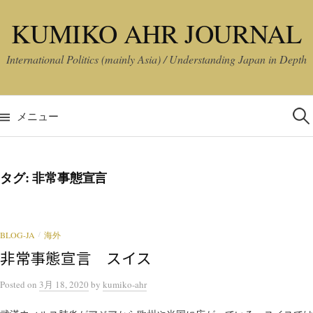
コ
KUMIKO AHR JOURNAL
ン
テ
International Politics (mainly Asia) / Understanding Japan in Depth
ン
ツ
検
へ
索:
メニュー
ス
キ
ッ
タグ:
非常事態宣言
プ
BLOG-JA
海外
/
非常事態宣言 スイス
Posted
on
3月 18, 2020
by
kumiko-ahr