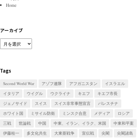
Home
アーカイブ
ア
ー
カ
イ
ブ
Tags
Second World War
アゾフ連隊
アフガニスタン
イスラエル
イタリア
ウイグル
ウクライナ
キエフ
キエフ市長
ジェノサイド
スイス
スイス非常事態宣言
パレスチナ
ホワイト国
ミサイル防衛
ミンスク合意
メディア
ロシア
三戦
世論戦
中国
中東、イラン、イラク、米国
中東和平案
伊藤桂一
多文化共生
大東亜戦争
宣伝戦
尖閣
尖閣諸島